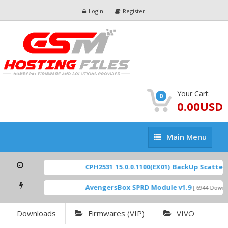
Login
Register
Your Cart:
0
0.00USD
Main
Main Menu
Menu
CPH2531_15.0.0.1100(EX01)_BackUp Scatter File
AvengersBox SPRD Module v1.9
[ 6944 Downloads 
Downloads
Firmwares (VIP)
VIVO